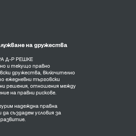
служване на дружества
А Д-Р РЕШКЕ
но и текущо правно
вски дружества, включително
по ежедневни търговски
ни решения, отношения между
ние на правни рискове.
гурим надеждна правна
и да създадем условия за
 развитие.