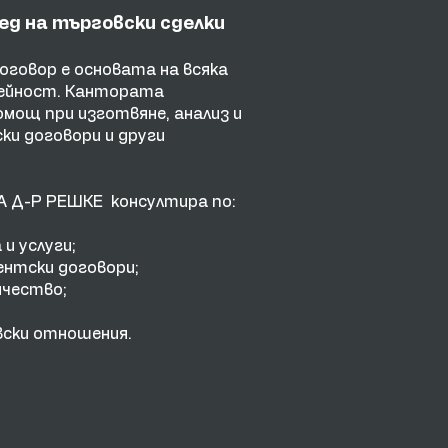
ед на търговски сделки
говор е основата на всяка
дейност. Кантората
мощ при изготвяне, анализ и
ки договори и други
 Д-Р РЕШКЕ консултира
по:
и услуги;
ентски договори;
ичество;
ски отношения.