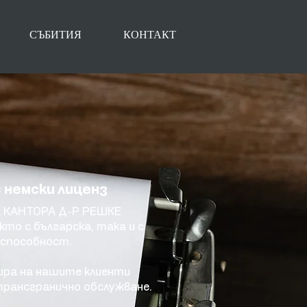
СЪБИТИЯ
КОНТАКТ
 немски лиценз
 КАНТОРА Д-Р РЕШКЕ
кто с българска, така и с
оспособност.
ира на нашите клиенти
трансгранично обслужване.