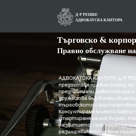
Д-Р РЕШКЕ
АДВОКАТСКА КАНТОРА
Търговско & корпор
Правно обслужване на
АДВОКАТСКА КАНТОРА Д-Р Р
предоставя правна помощ на
предприемачи, инвеститори и
дружества във всички области
търговското и корпоративно
Консултираме клиенти както 
стартиране на нов бизнес, та
развитието, преструктурира
разширяването на вече съще