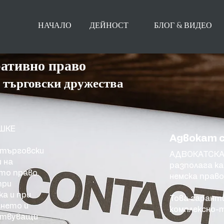
НАЧАЛО
ДЕЙНОСТ
БЛОГ & ВИДЕО
ативно право
 търговски дружества
ЕШКЕ
Адвокат с
 търговски
АДВОКАТСКА
 на
разполага ка
то право.
немска прав
при
ка и при
Това гарант
нето и
комплексно-
ствуващи