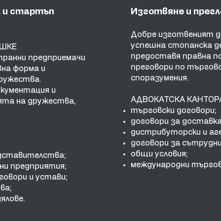
а и стартъп
Изготвяне и прегл
Добре изготвеният до
успешна стопанска 
ЕШКЕ
предоставя правна по
транни предприемачи
преговори по търговс
вна форма и
споразумения.
ружества.
кументация и
АДВОКАТСКА КАНТОРА
ята на дружества,
търговски договори;
договори за доставка 
дистрибуторски и аг
договори за сътрудн
общи условия;
едставителства;
международни търгов
ни предприятия;
говори и устави;
ва;
ялове.