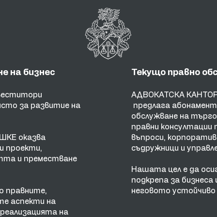
е на бизнес
Текущо правно об
нвеститори
АДВОКАТСКА КАНТОР
сто за развитие на
предлага
абонамент
обслужване на търго
правни консултации 
ЕШКЕ
оказва
въпроси, корпоратив
и проекти,
съдружници и управле
тта и преместване
Нашата цел е да оси
подкрепа за бизнеса 
о правните,
неговото устойчиво
те аспекти на
 реализацията на