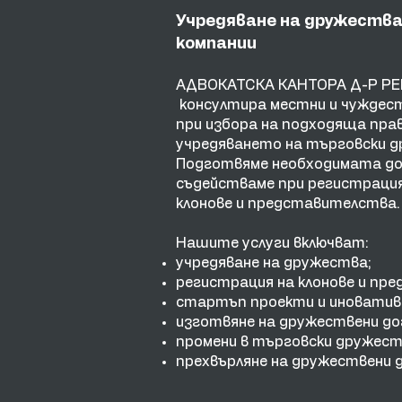
Учредяване на дружеств
компании
АДВОКАТСКА КАНТОРА Д-Р Р
консултира
местни и чуждес
при избора на подходяща пра
учредяването на търговски д
Подготвяме необходимата до
съдействаме при регистраци
клонове и представителства.
Нашите услуги включват:
учредяване на дружества;
регистрация на клонове и пр
стартъп проекти и иноватив
изготвяне на дружествени до
промени в търговски дружест
прехвърляне на дружествени д