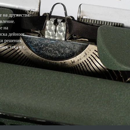
 на дружества,
вление,
е на
ска дейност.
ки решения,
ния, така и с